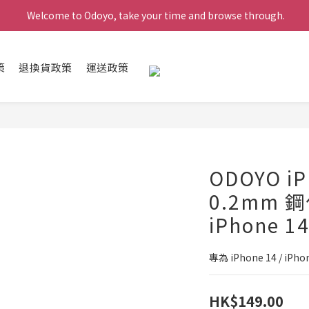
 Welcome to Odoyo, take your time and browse through.
策
退換貨政策
運送政策
ODOYO iP
0.2mm 
iPhone 14
專為 iPhone 14 / i
HK$149.00